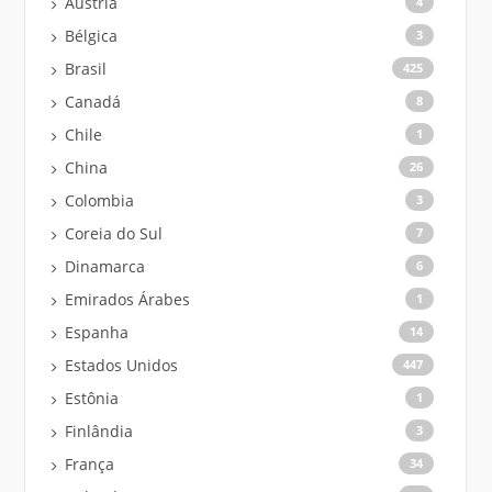
Áustria
4
Bélgica
3
Brasil
425
Canadá
8
Chile
1
China
26
Colombia
3
Coreia do Sul
7
Dinamarca
6
Emirados Árabes
1
Espanha
14
Estados Unidos
447
Estônia
1
Finlândia
3
França
34