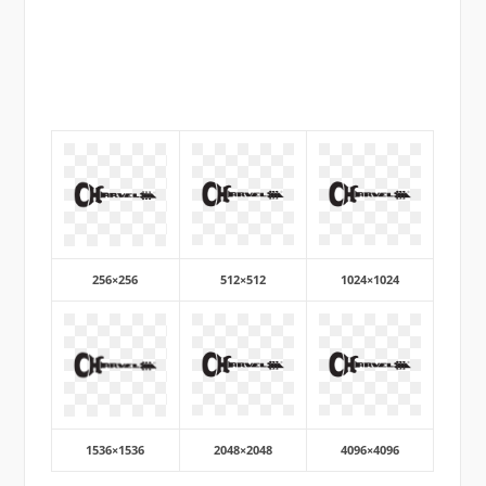
256×256
512×512
1024×1024
1536×1536
2048×2048
4096×4096