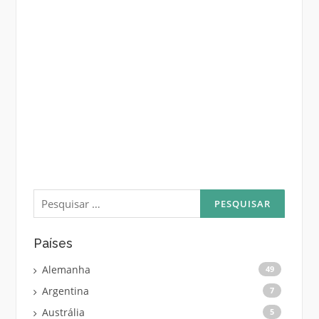
Pesquisar
por:
Países
Alemanha
49
Argentina
7
Austrália
5