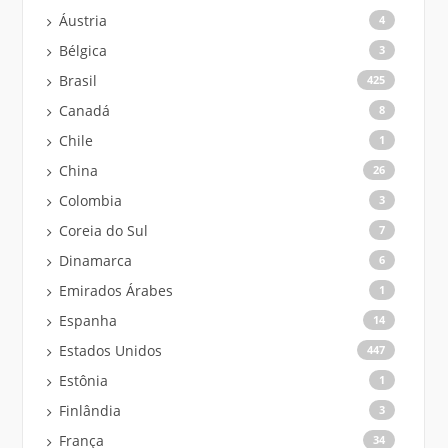
Áustria
4
Bélgica
3
Brasil
425
Canadá
8
Chile
1
China
26
Colombia
3
Coreia do Sul
7
Dinamarca
6
Emirados Árabes
1
Espanha
14
Estados Unidos
447
Estônia
1
Finlândia
3
França
34