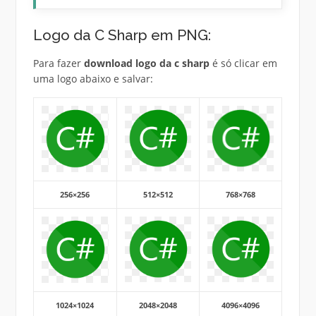
Logo da C Sharp em PNG:
Para fazer
download logo da c sharp
é só clicar em
uma logo abaixo e salvar:
256×256
512×512
768×768
1024×1024
2048×2048
4096×4096