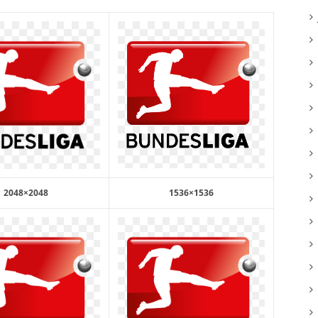
2048×2048
1536×1536