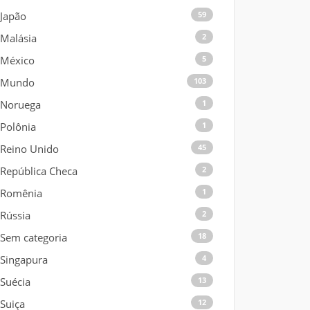
Japão
59
Malásia
2
México
5
Mundo
103
Noruega
1
Polônia
1
Reino Unido
45
República Checa
2
Romênia
1
Rússia
2
Sem categoria
18
Singapura
4
Suécia
13
Suiça
12