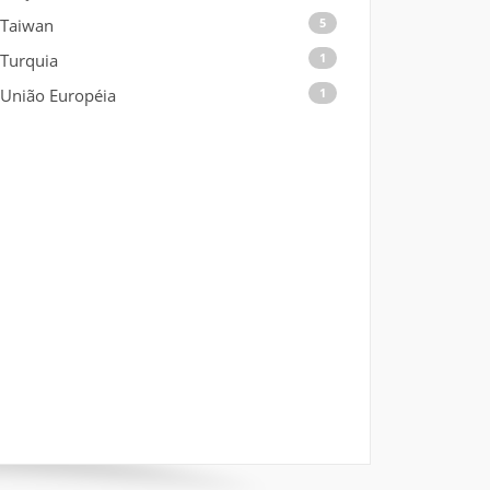
Taiwan
5
Turquia
1
União Européia
1