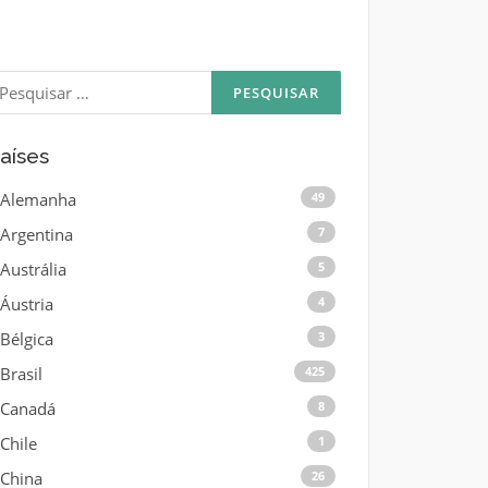
esquisar
or:
aíses
Alemanha
49
Argentina
7
Austrália
5
Áustria
4
Bélgica
3
Brasil
425
Canadá
8
Chile
1
China
26