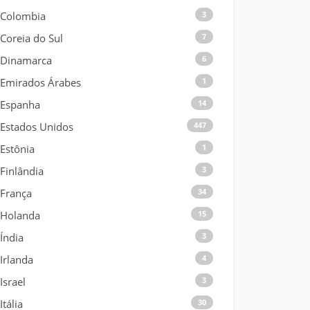
Colombia
3
Coreia do Sul
7
Dinamarca
6
Emirados Árabes
1
Espanha
14
Estados Unidos
447
Estônia
1
Finlândia
3
França
34
Holanda
15
Índia
3
Irlanda
4
Israel
3
Itália
30