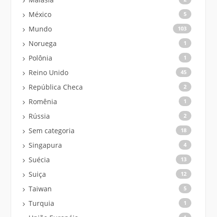
México
5
Mundo
103
Noruega
1
Polônia
1
Reino Unido
45
República Checa
2
Romênia
1
Rússia
2
Sem categoria
18
Singapura
4
Suécia
13
Suiça
12
Taiwan
5
Turquia
1