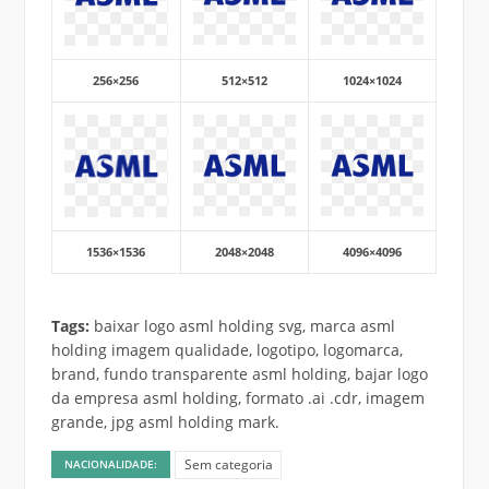
256×256
512×512
1024×1024
1536×1536
2048×2048
4096×4096
Tags:
baixar logo asml holding svg, marca asml
holding imagem qualidade, logotipo, logomarca,
brand, fundo transparente asml holding, bajar logo
da empresa asml holding, formato .ai .cdr, imagem
grande, jpg asml holding mark.
Sem categoria
NACIONALIDADE: