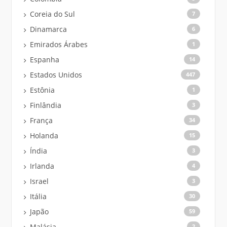
Coreia do Sul
7
Dinamarca
6
Emirados Árabes
1
Espanha
14
Estados Unidos
447
Estônia
1
Finlândia
3
França
34
Holanda
15
Índia
3
Irlanda
4
Israel
3
Itália
30
Japão
59
Malásia
2