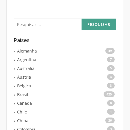
Pesquisar
por:
Países
Alemanha
49
Argentina
7
Austrália
5
Áustria
4
Bélgica
3
Brasil
425
Canadá
8
Chile
1
China
26
Colombia
3