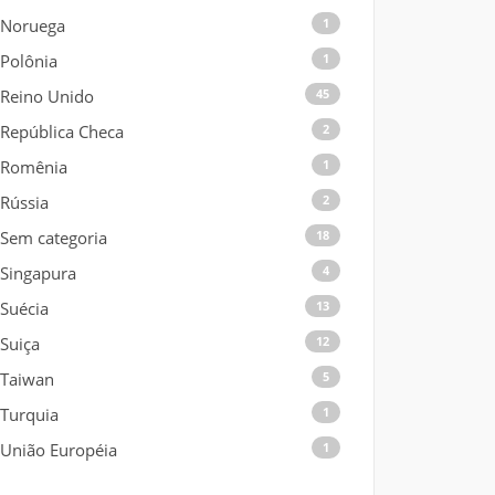
Noruega
1
Polônia
1
Reino Unido
45
República Checa
2
Romênia
1
Rússia
2
Sem categoria
18
Singapura
4
Suécia
13
Suiça
12
Taiwan
5
Turquia
1
União Européia
1