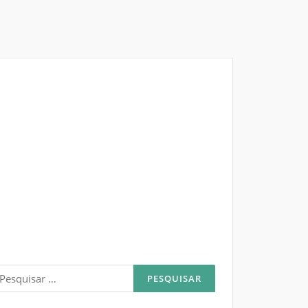
esquisar
or: