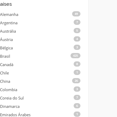
aíses
Alemanha
49
Argentina
7
Austrália
5
Áustria
4
Bélgica
3
Brasil
425
Canadá
8
Chile
1
China
26
Colombia
3
Coreia do Sul
7
Dinamarca
6
Emirados Árabes
1