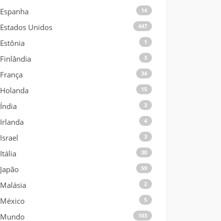
Espanha
14
Estados Unidos
447
Estônia
1
Finlândia
3
França
34
Holanda
15
Índia
3
Irlanda
4
Israel
3
Itália
30
Japão
59
Malásia
2
México
5
Mundo
103