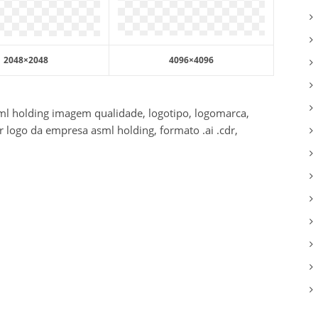
2048×2048
4096×4096
ml holding imagem qualidade, logotipo, logomarca,
r logo da empresa asml holding, formato .ai .cdr,