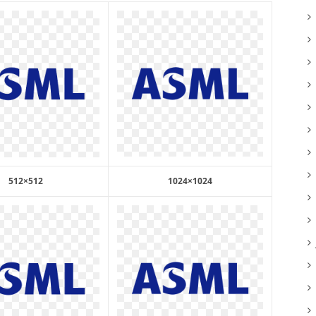
512×512
1024×1024