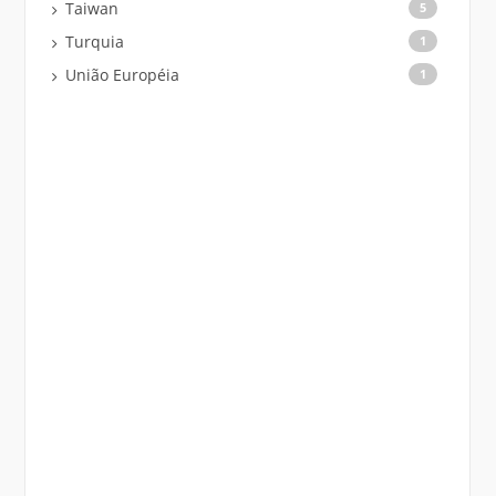
Taiwan
5
Turquia
1
União Européia
1