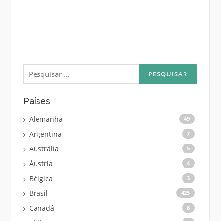
Pesquisar
por:
Países
Alemanha
49
Argentina
7
Austrália
5
Áustria
4
Bélgica
3
Brasil
425
Canadá
8