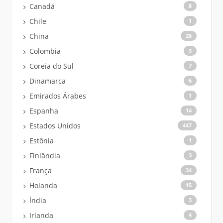
Canadá
8
Chile
1
China
26
Colombia
3
Coreia do Sul
7
Dinamarca
6
Emirados Árabes
1
Espanha
14
Estados Unidos
447
Estônia
1
Finlândia
3
França
34
Holanda
15
Índia
3
Irlanda
4