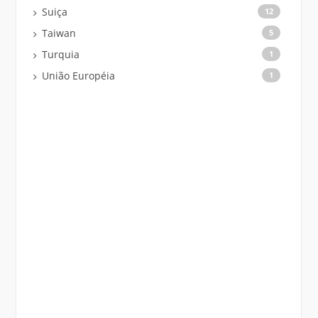
Suiça
12
Taiwan
5
Turquia
1
União Européia
1