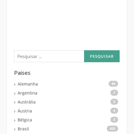
Pesquisar
por:
Países
Alemanha
49
Argentina
7
Austrália
5
Áustria
4
Bélgica
3
Brasil
425