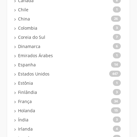
Canadá
8
Chile
1
China
26
Colombia
3
Coreia do Sul
7
Dinamarca
6
Emirados Árabes
1
Espanha
14
Estados Unidos
447
Estônia
1
Finlândia
3
França
34
Holanda
15
Índia
3
Irlanda
4