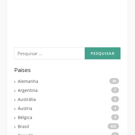
Pesquisar
por:
Países
Alemanha
49
Argentina
7
Austrália
5
Áustria
4
Bélgica
3
Brasil
425