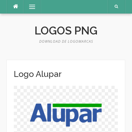
Pular
Menu
para
o
conteúdo
LOGOS PNG
DOWNLOAD DE LOGOMARCAS
Logo Alupar