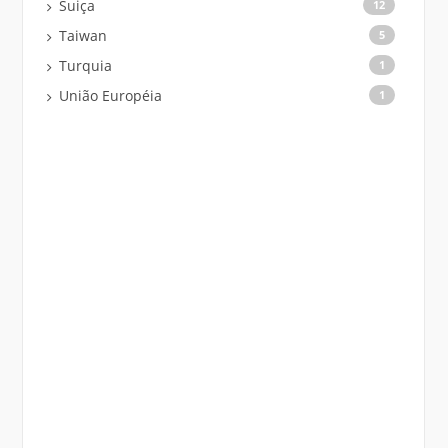
Suiça
12
Taiwan
5
Turquia
1
União Européia
1