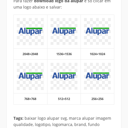
Para fazer
download logo da alupar
é só clicar em
uma logo abaixo e salvar:
2048×2048
1536×1536
1024×1024
768×768
512×512
256×256
Tags:
baixar logo alupar svg, marca alupar imagem
qualidade, logotipo, logomarca, brand, fundo