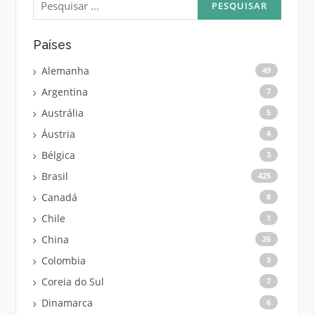
por:
Países
Alemanha
49
Argentina
7
Austrália
5
Áustria
4
Bélgica
3
Brasil
425
Canadá
8
Chile
1
China
26
Colombia
3
Coreia do Sul
7
Dinamarca
6