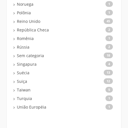
Noruega
1
Polônia
1
Reino Unido
45
República Checa
2
Romênia
1
Rússia
2
Sem categoria
18
Singapura
4
Suécia
13
Suiça
12
Taiwan
5
Turquia
1
União Européia
1