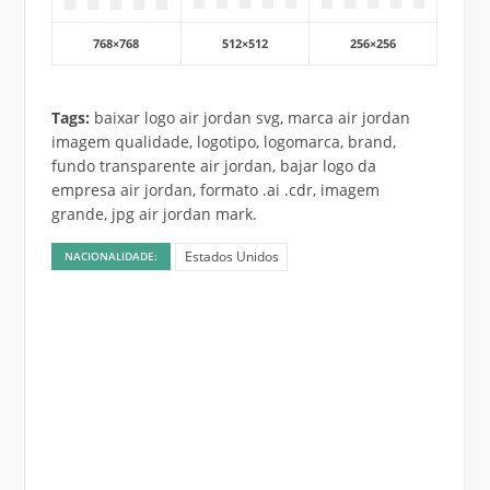
768×768
512×512
256×256
Tags:
baixar logo air jordan svg, marca air jordan
imagem qualidade, logotipo, logomarca, brand,
fundo transparente air jordan, bajar logo da
empresa air jordan, formato .ai .cdr, imagem
grande, jpg air jordan mark.
Estados Unidos
NACIONALIDADE: