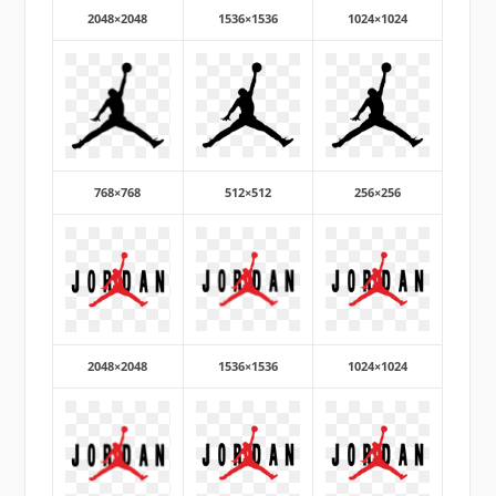
2048×2048
1536×1536
1024×1024
768×768
512×512
256×256
2048×2048
1536×1536
1024×1024