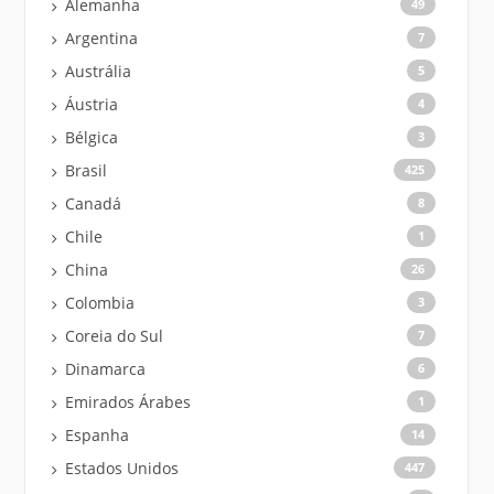
Alemanha
49
Argentina
7
Austrália
5
Áustria
4
Bélgica
3
Brasil
425
Canadá
8
Chile
1
China
26
Colombia
3
Coreia do Sul
7
Dinamarca
6
Emirados Árabes
1
Espanha
14
Estados Unidos
447