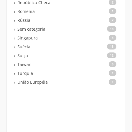
República Checa
2
Romênia
1
Rússia
2
Sem categoria
18
Singapura
4
Suécia
13
Suiça
12
Taiwan
5
Turquia
1
União Européia
1