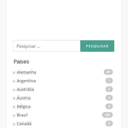
Pesquisar
por:
Países
Alemanha
49
Argentina
7
Austrália
5
Áustria
4
Bélgica
3
Brasil
425
Canadá
8