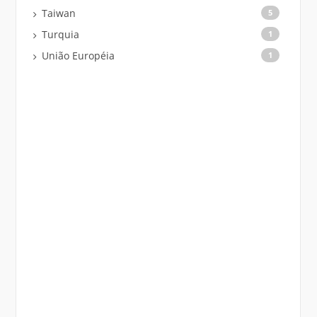
Taiwan
5
Turquia
1
União Européia
1